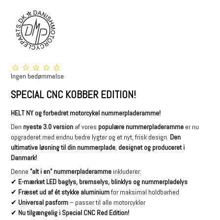
Ingen bedømmelse
SPECIAL CNC KOBBER EDITION!
HELT NY og forbedret motorcykel nummerpladeramme!
Den
nyeste 3.0 version
af vores
populære nummerpladeramme
er nu
opgraderet med endnu bedre lygter og et nyt, frisk design.
Den
ultimative løsning til din nummerplade
,
designet og produceret i
Danmark!
Denne
"alt i en" nummerpladeramme
inkluderer:
✔
E-mærket LED baglys, bremselys, blinklys og nummerpladelys
✔
Fræset ud af ét stykke aluminium
for maksimal holdbarhed
✔
Universal pasform
– passer til alle motorcykler
✔
Nu tilgængelig i Special CNC Red Edition!