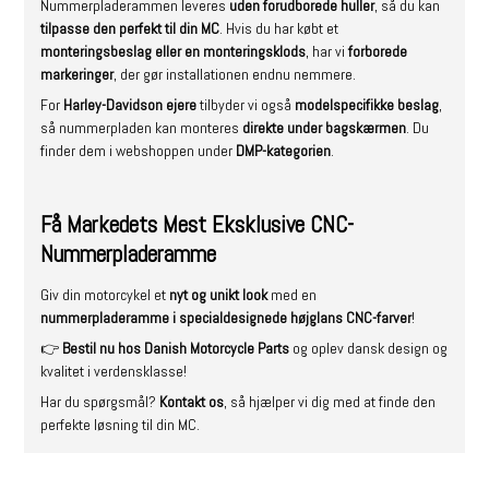
Nummerpladerammen leveres
uden forudborede huller
, så du kan
tilpasse den perfekt til din MC
. Hvis du har købt et
monteringsbeslag eller en monteringsklods
, har vi
forborede
markeringer
, der gør installationen endnu nemmere.
For
Harley-Davidson ejere
tilbyder vi også
modelspecifikke beslag
,
så nummerpladen kan monteres
direkte under bagskærmen
. Du
finder dem i webshoppen under
DMP-kategorien
.
Få Markedets Mest Eksklusive CNC-
Nummerpladeramme
Giv din motorcykel et
nyt og unikt look
med en
nummerpladeramme i specialdesignede højglans CNC-farver
!
👉
Bestil nu hos
Danish Motorcycle Parts
og oplev dansk design og
kvalitet i verdensklasse!
Har du spørgsmål?
Kontakt os
, så hjælper vi dig med at finde den
perfekte løsning til din MC.