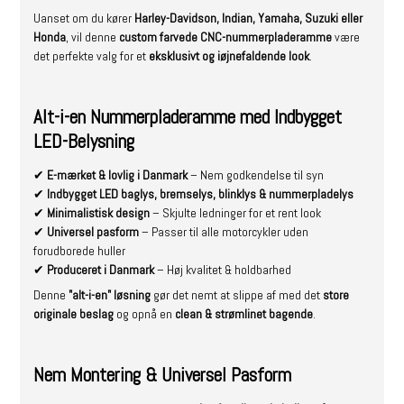
Uanset om du kører
Harley-Davidson, Indian, Yamaha, Suzuki eller
Honda
, vil denne
custom farvede CNC-nummerpladeramme
være
det perfekte valg for et
eksklusivt og iøjnefaldende look
.
Alt-i-en Nummerpladeramme med Indbygget
LED-Belysning
✔
E-mærket & lovlig i Danmark
– Nem godkendelse til syn
✔
Indbygget LED baglys, bremselys, blinklys & nummerpladelys
✔
Minimalistisk design
– Skjulte ledninger for et rent look
✔
Universel pasform
– Passer til alle motorcykler uden
forudborede huller
✔
Produceret i Danmark
– Høj kvalitet & holdbarhed
Denne
"alt-i-en" løsning
gør det nemt at slippe af med det
store
originale beslag
og opnå en
clean & strømlinet bagende
.
Nem Montering & Universel Pasform