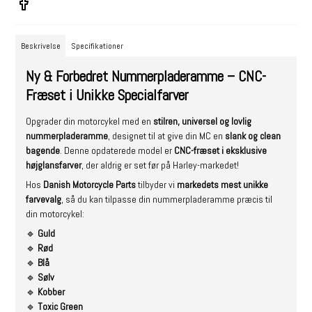
Beskrivelse
Specifikationer
Ny & Forbedret Nummerpladeramme – CNC-
Fræset i Unikke Specialfarver
Opgrader din motorcykel med en
stilren, universel og lovlig
nummerpladeramme
, designet til at give din MC en
slank og clean
bagende
. Denne opdaterede model er
CNC-fræset i eksklusive
højglansfarver
, der aldrig er set før på Harley-markedet!
Hos
Danish Motorcycle Parts
tilbyder vi
markedets mest unikke
farvevalg
, så du kan tilpasse din nummerpladeramme præcis til
din motorcykel:
🔹
Guld
🔹
Rød
🔹
Blå
🔹
Sølv
🔹
Kobber
🔹
Toxic Green