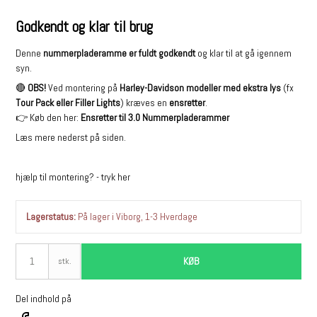
Godkendt og klar til brug
Denne
nummerpladeramme er fuldt godkendt
og klar til at gå igennem
syn.
🔴
OBS!
Ved montering på
Harley-Davidson modeller med ekstra lys
(fx
Tour Pack eller Filler Lights
) kræves en
ensretter
.
👉 Køb den her:
Ensretter til 3.0 Nummerpladerammer
Læs mere nederst på siden.
hjælp til montering? - tryk
her
Lagerstatus:
På lager i Viborg, 1-3 Hverdage
KØB
stk.
Del indhold på