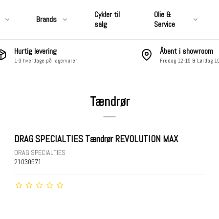
Cykler til
Olie &
Brands
salg
Service
Hurtig levering
Åbent i showroom
1-3 hverdage på lagervarer
Fredag 12-15 & Lørdag 1
CLUB STYLE
&
Motordele, Covers, Pakninger,
Luftfiltre & Udstødning
Tændrør
 & Affjedring
Hjul, Bremser, Stel & Affjedring
 Pakninger,
Nummerplade, Lygter,
ning
Elektronik & Lyd
DRAG SPECIALTIES Tændrør REVOLUTION MAX
ter,
Fodhviler, Boards &
DRAG SPECIALTIES
Fremflyttersæt
21030571
Sidetasker &
Skærme, Tanke, Kåber &
Vindskærme
åber &
Styr, Risers, Håndtag,
Controls, Spejle osv.