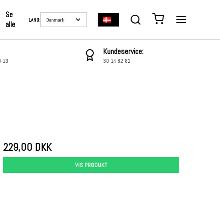
Se
LAND:
alle
Kundeservice:
0-13
30 14 82 82
229,00 DKK
VIS PRODUKT