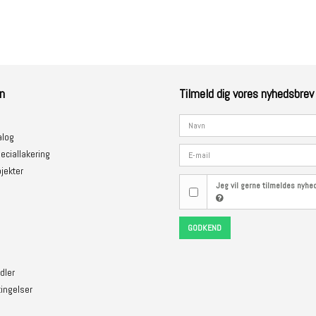
n
Tilmeld dig vores nyhedsbrev
alog
eciallakering
jekter
Jeg vil gerne tilmeldes nyh
GODKEND
dler
ingelser