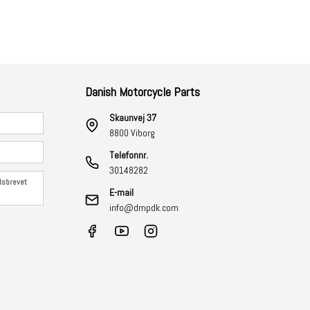
Danish Motorcycle Parts
Skaunvej 37
8800 Viborg
Telefonnr.
30148282
edsbrevet
E-mail
info@dmpdk.com