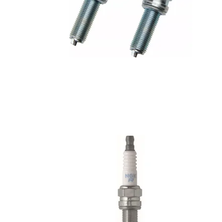
Sæde, Sissybar, Sidetasker &
Styr, Risers, Hånd
Baggage
Controls, Spejle &
PERFORMANCE BAGGER
Fodhviler, Boards 
Fremflyttersæt
Motordele, Covers, Pakninger,
Luftfiltre & Udstødning
Hjul, Bremser, Stel
Hjul, Bremser, Stel & Affjedring
Motordele, Covers,
Luftfiltre & Udstød
Nummerplade, Lygter,
Elektronik & Lyd
Nummerplade, Lyg
Elektronik & Lyd
Fodhviler, Boards &
Fremflyttersæt
Sæde, Sissybar, S
Baggage
Skærme, Tanke, Kåber &
Vindskærme
Skærme, Tanke, K
Vindskærme
Styr, Risers, Håndtag,
Controls, Spejle osv.
Styr, Risers, Hånd
Controls, Spejle o
Sæde, Sissybar, Sidetasker &