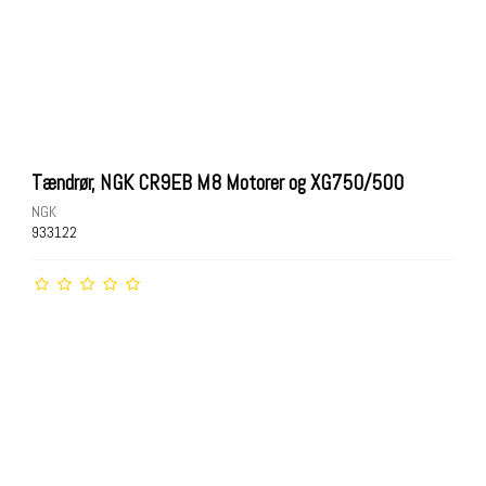
Tændrør, NGK CR9EB M8 Motorer og XG750/500
NGK
933122