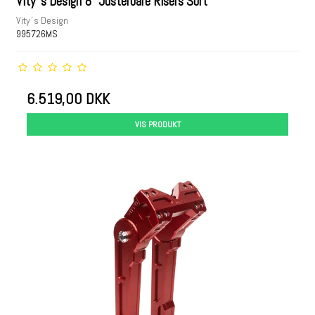
Vity´s Design 8" Justerbare Risers Sort
Vity´s Design
995726MS
6.519,00 DKK
VIS PRODUKT