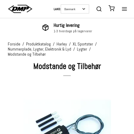
LAND:
Hurtig levering
1-3 hverdage på lagervarer
Forside
/
Produktkatalog
/
Harley
/
XL Sportster
/
Nummerplade, Lygter, Elektronik & Lyd
/
Lygter
/
Modstande og Tilbehør
Modstande og Tilbehør