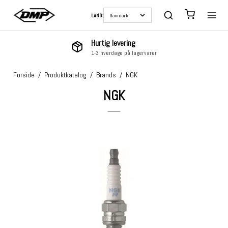
LAND:
Hurtig levering
1-3 hverdage på lagervarer
Forside
/
Produktkatalog
/
Brands
/
NGK
NGK