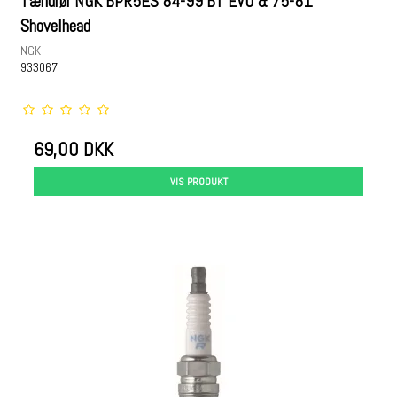
Tændrør NGK BPR5ES 84-99 BT EVO & 75-81
Shovelhead
NGK
933067
69,00 DKK
VIS PRODUKT