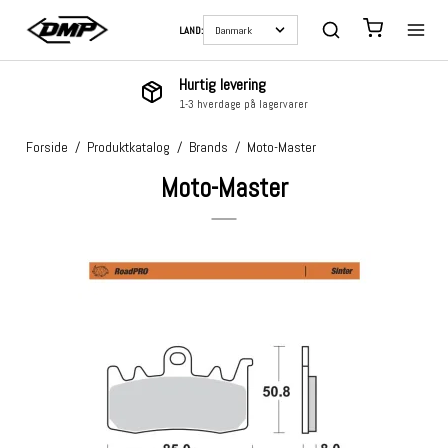
LAND:
Hurtig levering
1-3 hverdage på lagervarer
Forside
/
Produktkatalog
/
Brands
/
Moto-Master
Moto-Master