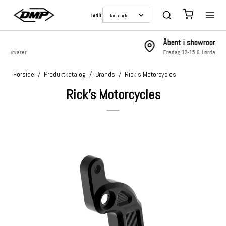
LAND:
Åbent i showroom
Fredag 12-15 & Lørdag 10-13
Forside
/
Produktkatalog
/
Brands
/
Rick's Motorcycles
Rick's Motorcycles