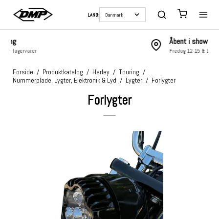
LAND:
Åbent i showroom
Fredag 12-15 & Lørdag 10-13
Forside
/
Produktkatalog
/
Harley
/
Touring
/
Nummerplade, Lygter, Elektronik & Lyd
/
Lygter
/
Forlygter
Forlygter