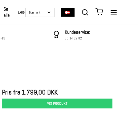
Se
LAND:
alle
Kundeservice:
0-13
30 14 82 82
Pris fra
1.799,00 DKK
VIS PRODUKT