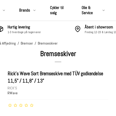
Cykler til
Olie &
Brands
salg
Service
Hurtig levering
Åbent i showroom
1-3 hverdage på lagervarer
Fredag 12-15 & Lørdag 1
CLUB STYLE
&
Motordele, Covers, Pakninger,
& Affjedring
/
Bremser
/
Bremseskiver
Luftfiltre & Udstødning
Bremseskiver
 & Affjedring
Hjul, Bremser, Stel & Affjedring
 Pakninger,
Nummerplade, Lygter,
ning
Elektronik & Lyd
Rick's Wave Sort Bremseskive med TÜV godkendelse
ter,
Fodhviler, Boards &
11,5" / 11,8" / 13"
Fremflyttersæt
RICK'S
Sidetasker &
Skærme, Tanke, Kåber &
RWave
Vindskærme
åber &
Styr, Risers, Håndtag,
Controls, Spejle osv.