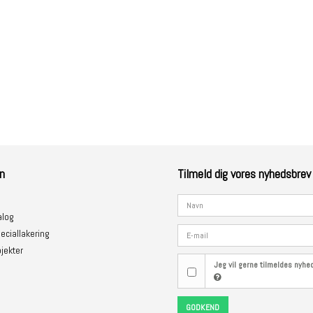
n
Tilmeld dig vores nyhedsbrev
alog
eciallakering
jekter
Jeg vil gerne tilmeldes nyh
GODKEND