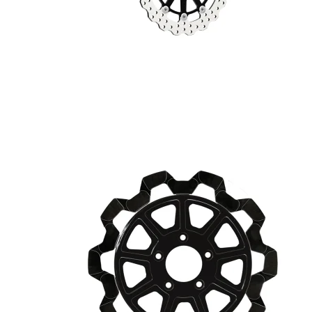
Sæde, Sissybar, Sidetasker &
Styr, Risers, Hånd
Baggage
Controls, Spejle &
PERFORMANCE BAGGER
Fodhviler, Boards 
Fremflyttersæt
Motordele, Covers, Pakninger,
Luftfiltre & Udstødning
Hjul, Bremser, Stel
Hjul, Bremser, Stel & Affjedring
Motordele, Covers,
Luftfiltre & Udstød
Nummerplade, Lygter,
Elektronik & Lyd
Nummerplade, Lyg
Elektronik & Lyd
Fodhviler, Boards &
Fremflyttersæt
Sæde, Sissybar, S
Baggage
Skærme, Tanke, Kåber &
Vindskærme
Skærme, Tanke, K
Vindskærme
Styr, Risers, Håndtag,
Controls, Spejle osv.
Styr, Risers, Hånd
Controls, Spejle o
Sæde, Sissybar, Sidetasker &