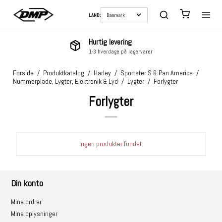
LAND:
Hurtig levering
1-3 hverdage på lagervarer
Forside
/
Produktkatalog
/
Harley
/
Sportster S & Pan America
/
Nummerplade, Lygter, Elektronik & Lyd
/
Lygter
/
Forlygter
Forlygter
Ingen produkter fundet.
Din konto
Mine ordrer
Mine oplysninger