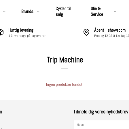
Cykler til
Olie &
Brands
salg
Service
Hurtig levering
Åbent i showroom
1-3 hverdage på lagervarer
Fredag 12-15 & Lørdag 1
CLUB STYLE
&
Motordele, Covers, Pakninger,
Luftfiltre & Udstødning
Trip Machine
 & Affjedring
Hjul, Bremser, Stel & Affjedring
 Pakninger,
Nummerplade, Lygter,
ning
Elektronik & Lyd
Ingen produkter fundet.
ter,
Fodhviler, Boards &
Fremflyttersæt
Sidetasker &
Skærme, Tanke, Kåber &
Vindskærme
n
Tilmeld dig vores nyhedsbrev
åber &
Styr, Risers, Håndtag,
Controls, Spejle osv.