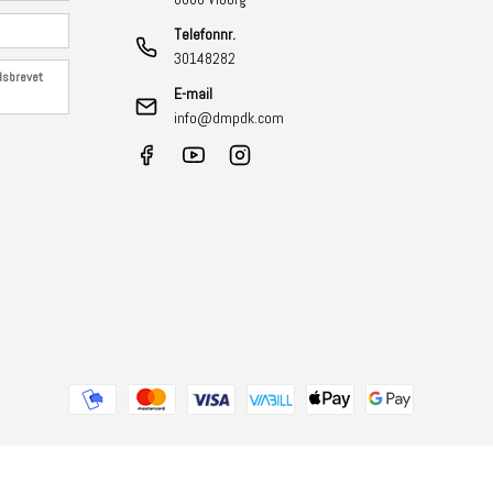
Telefonnr.
30148282
edsbrevet
E-mail
info@dmpdk.com