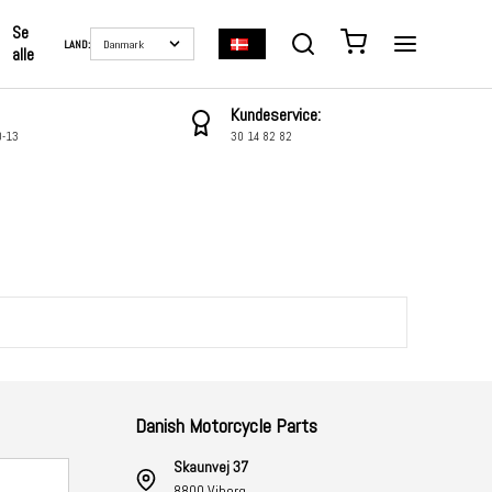
Se
LAND:
alle
Kundeservice:
0-13
30 14 82 82
Danish Motorcycle Parts
Skaunvej 37
8800 Viborg