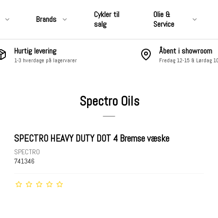
Cykler til
Olie &
Brands
salg
Service
Hurtig levering
Åbent i showroom
1-3 hverdage på lagervarer
Fredag 12-15 & Lørdag 1
CLUB STYLE
&
Motordele, Covers, Pakninger,
Luftfiltre & Udstødning
Spectro Oils
 & Affjedring
Hjul, Bremser, Stel & Affjedring
 Pakninger,
Nummerplade, Lygter,
ning
Elektronik & Lyd
SPECTRO HEAVY DUTY DOT 4 Bremse væske
ter,
Fodhviler, Boards &
SPECTRO
Fremflyttersæt
741346
Sidetasker &
Skærme, Tanke, Kåber &
Vindskærme
åber &
Styr, Risers, Håndtag,
Controls, Spejle osv.