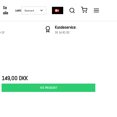
Se
LAND:
alle
Kundeservice:
0-13
30 14 82 82
149,00 DKK
VIS PRODUKT