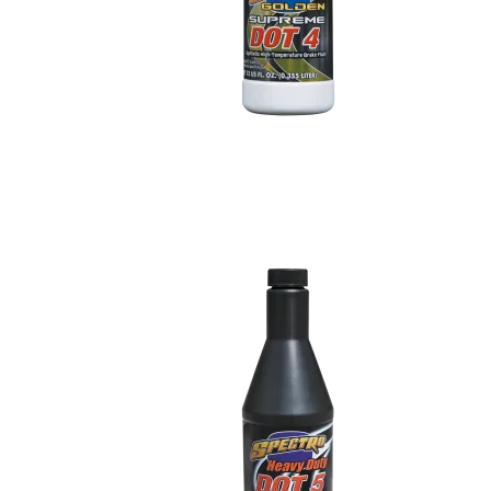
Sæde, Sissybar, Sidetasker &
Styr, Risers, Hånd
Baggage
Controls, Spejle &
PERFORMANCE BAGGER
Fodhviler, Boards 
Fremflyttersæt
Motordele, Covers, Pakninger,
Luftfiltre & Udstødning
Hjul, Bremser, Stel
Hjul, Bremser, Stel & Affjedring
Motordele, Covers,
Luftfiltre & Udstød
Nummerplade, Lygter,
Elektronik & Lyd
Nummerplade, Lyg
Elektronik & Lyd
Fodhviler, Boards &
Fremflyttersæt
Sæde, Sissybar, S
Baggage
Skærme, Tanke, Kåber &
Vindskærme
Skærme, Tanke, K
Vindskærme
Styr, Risers, Håndtag,
Controls, Spejle osv.
Styr, Risers, Hånd
Controls, Spejle o
Sæde, Sissybar, Sidetasker &