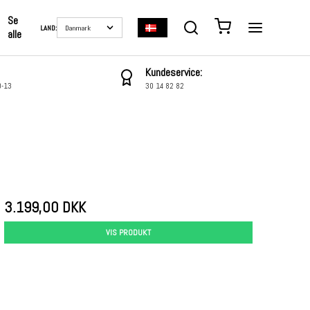
Se
LAND:
alle
Kundeservice:
0-13
30 14 82 82
3.199,00 DKK
VIS PRODUKT