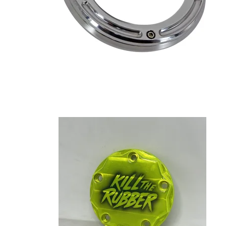
Sæde, Sissybar, Sidetasker &
Styr, Risers, Hånd
Baggage
Controls, Spejle &
PERFORMANCE BAGGER
Fodhviler, Boards 
Fremflyttersæt
Motordele, Covers, Pakninger,
Luftfiltre & Udstødning
Hjul, Bremser, Stel
Hjul, Bremser, Stel & Affjedring
Motordele, Covers,
Luftfiltre & Udstød
Nummerplade, Lygter,
Elektronik & Lyd
Nummerplade, Lyg
Elektronik & Lyd
Fodhviler, Boards &
Fremflyttersæt
Sæde, Sissybar, S
Baggage
Skærme, Tanke, Kåber &
Vindskærme
Skærme, Tanke, K
Vindskærme
Styr, Risers, Håndtag,
Controls, Spejle osv.
Styr, Risers, Hånd
Controls, Spejle o
Sæde, Sissybar, Sidetasker &