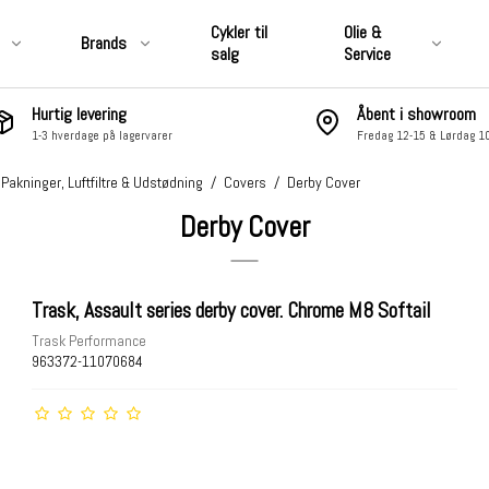
Cykler til
Olie &
Brands
salg
Service
Hurtig levering
Åbent i showroom
1-3 hverdage på lagervarer
Fredag 12-15 & Lørdag 1
CLUB STYLE
&
Motordele, Covers, Pakninger,
Pakninger, Luftfiltre & Udstødning
/
Covers
/
Derby Cover
Luftfiltre & Udstødning
Derby Cover
 & Affjedring
Hjul, Bremser, Stel & Affjedring
 Pakninger,
Nummerplade, Lygter,
ning
Elektronik & Lyd
Trask, Assault series derby cover. Chrome M8 Softail
ter,
Fodhviler, Boards &
Trask Performance
Fremflyttersæt
963372-11070684
Sidetasker &
Skærme, Tanke, Kåber &
Vindskærme
åber &
Styr, Risers, Håndtag,
Controls, Spejle osv.