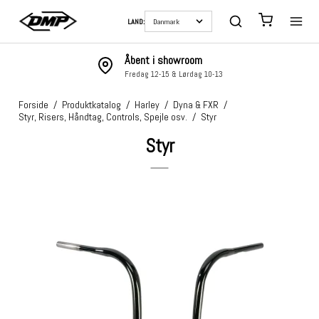
LAND:
Åbent i showroom
Fredag 12-15 & Lørdag 10-13
Forside
/
Produktkatalog
/
Harley
/
Dyna & FXR
/
Styr, Risers, Håndtag, Controls, Spejle osv.
/
Styr
Styr