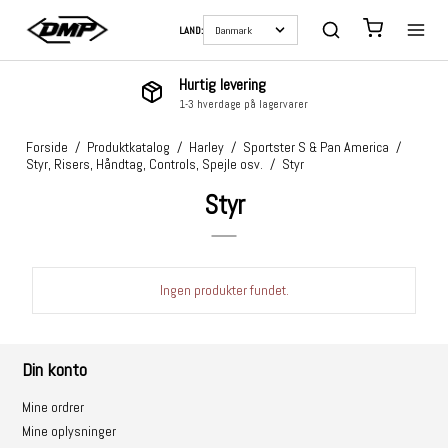
LAND:
Hurtig levering
1-3 hverdage på lagervarer
Forside
/
Produktkatalog
/
Harley
/
Sportster S & Pan America
/
Styr, Risers, Håndtag, Controls, Spejle osv.
/
Styr
Styr
Ingen produkter fundet.
Din konto
Mine ordrer
Mine oplysninger